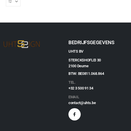
€
4,99
BEDRIJFSGEGEVENS
UHTS BV
STERCKSHOFLEI 30
2100 Deurne
BTW: BE0811.068.864
TEL.
+32 3 500 91 34
EMAIL
contact@uhts.be