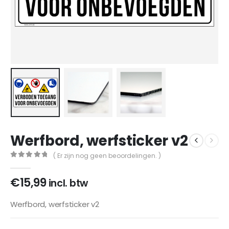
Werfbord, werfsticker v2
( Er zijn nog geen beoordelingen. )
0
out of 5
€
15,99
incl. btw
Werfbord, werfsticker v2