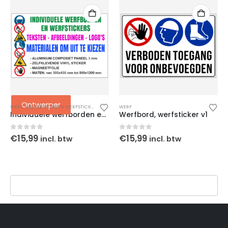
Ontwerper
WERF
,
WERFBORDEN EN WERFSTICKERS
WERF
Individuele werfborden en werfstickers ontwerper
Werfbord, werfsticker v1
0
out of 5
0
out of 5
€
15,99
€
15,99
incl. btw
incl. btw