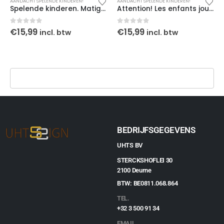
AANDACHT SPELENDE KINDEREN!
AANDACHT SPELENDE KINDEREN!
Spelende kinderen. Matig uw snelheid, gele-zwarte achtergrond
Attention! Les enfants jouent v1
0
out of 5
0
out of 5
€
15,99
€
15,99
incl. btw
incl. btw
BEDRIJFSGEGEVENS
UHTS BV
STERCKSHOFLEI 30
2100 Deurne
BTW: BE0811.068.864
TEL.
+32 3 500 91 34
EMAIL