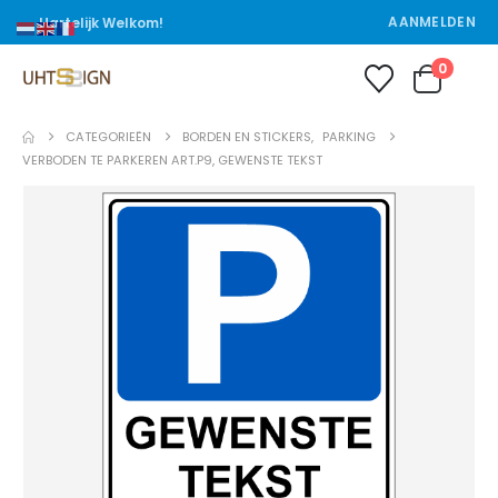
AANMELDEN
Hartelijk Welkom!
0
CATEGORIEËN
BORDEN EN STICKERS
,
PARKING
VERBODEN TE PARKEREN ART.P9, GEWENSTE TEKST