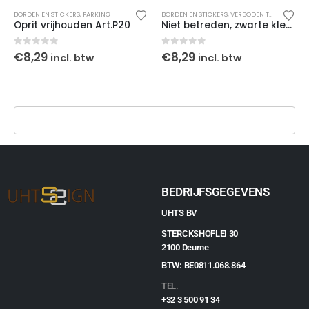
BORDEN EN STICKERS
,
PARKING
BORDEN EN STICKERS
,
VERBODEN TOEGANG
Oprit vrijhouden Art.P20
Niet betreden, zwarte kleur
0
out of 5
0
out of 5
€
8,29
€
8,29
incl. btw
incl. btw
BEDRIJFSGEGEVENS
UHTS BV
STERCKSHOFLEI 30
2100 Deurne
BTW: BE0811.068.864
TEL.
+32 3 500 91 34