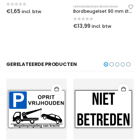
VERKEERSBORDEN BEVESTIGING
0
out of 5
€
1,65
incl. btw
Bordbeugelset 90 mm Ø:60-170 mm
0
out of 5
€
13,99
incl. btw
GERELATEERDE PRODUCTEN