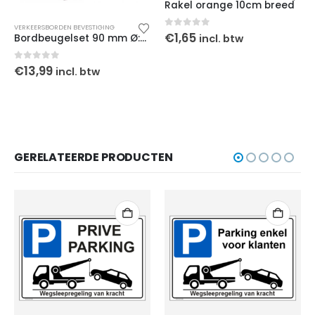
Rakel orange 10cm breed
VERKEERSBORDEN BEVESTIGING
0
out of 5
€
1,65
incl. btw
Bordbeugelset 90 mm Ø:60-170 mm
0
out of 5
€
13,99
incl. btw
GERELATEERDE PRODUCTEN