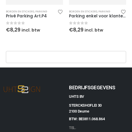
BORDEN EN STICKERS
,
PARKING
BORDEN EN STICKERS
,
PARKING
Privé Parking Art.P4
Parking enkel voor klanten Art.P2
0
out of 5
0
out of 5
€
8,29
€
8,29
incl. btw
incl. btw
BEDRIJFSGEGEVENS
UHTS BV
STERCKSHOFLEI 30
2100 Deurne
BTW: BE0811.068.864
TEL.