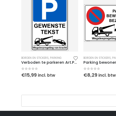
ERBOD
BORDEN EN STICKERS
,
PARKING
BORDEN EN STICKERS
,
PA
Oprit vrijhouden ook in het weekend
Verboden te parkeren Art.P9, Gewenste tekst
0
out of 5
0
out of 5
€
15,99
€
8,29
incl. btw
incl. btw