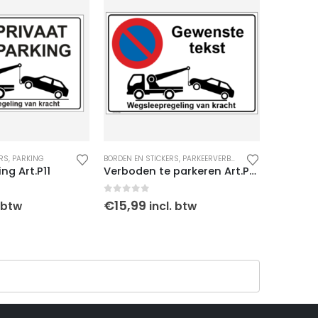
ERS
,
PARKING
BORDEN EN STICKERS
,
PARKEERVERBOD
BORDEN EN 
ng Art.P11
Verboden te parkeren Art.P8, Gewenste tekst
Wegslee
0
out of 5
0
out o
€
15,99
€
8,29
. btw
incl. btw