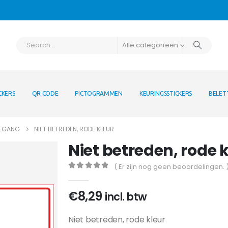
Alle categorieën
CKERS
QR CODE
PICTOGRAMMEN
KEURINGSSTICKERS
BELET
OEGANG
NIET BETREDEN, RODE KLEUR
Niet betreden, rode 
( Er zijn nog geen beoordelingen. 
0
out of 5
€
8,29
incl. btw
Niet betreden, rode kleur