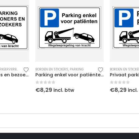
RKEERVERBOD
BORDEN EN STICKERS
,
PARKING
BORDEN EN STICK
Parking bewoners en bezoekers
Parking enkel voor patiënten v2
Privaat parki
0
out of 5
0
out of 5
€
8,29
€
8,29
incl. btw
incl