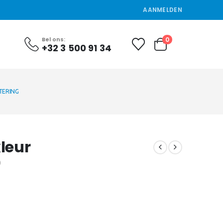
AANMELDEN
0
Bel ons:
+32 3 500 91 34
TERING
kleur
)